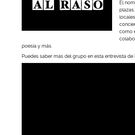
El nomb
plazas
locale
concie
como 
colabor
poesía y más.
Puedes saber más del grupo en esta entrevista de 