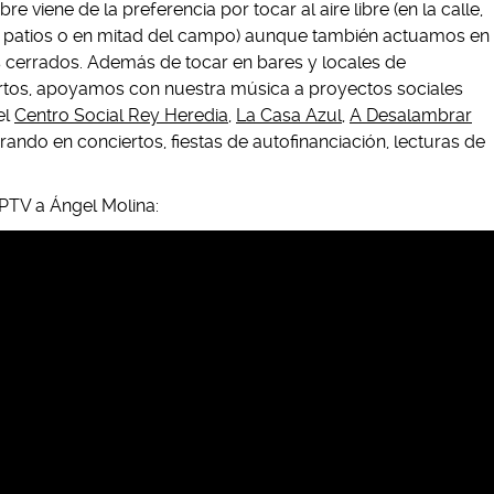
re viene de la preferencia por tocar al aire libre (en la calle,
, patios o en mitad del campo) aunque también actuamos en
s cerrados. Además de tocar en bares y locales de
rtos, apoyamos con nuestra música a proyectos sociales
el
Centro Social Rey Heredia
,
La Casa Azul
,
A Desalambrar
ando en conciertos, fiestas de autofinanciación, lecturas de
PTV a Ángel Molina: