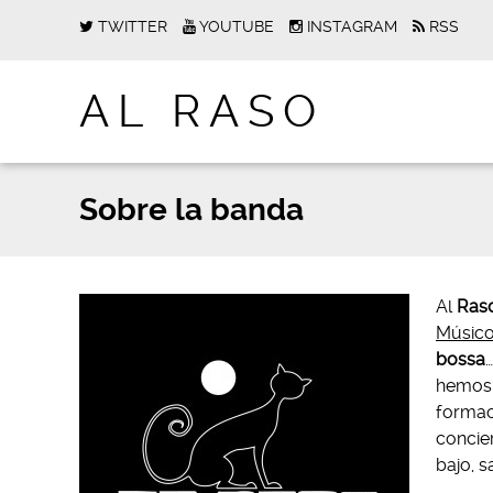
TWITTER
YOUTUBE
INSTAGRAM
RSS
AL RASO
Sobre la banda
Al
Ras
Músico
bossa
hemos 
formac
concier
bajo, s